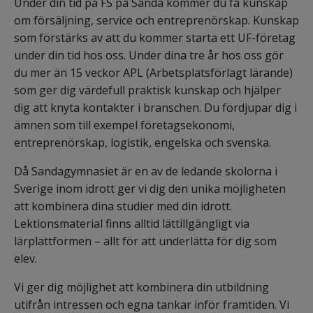
Under din tid på FS på Sanda kommer du få kunskap 
om försäljning, service och entreprenörskap. Kunskap 
som förstärks av att du kommer starta ett UF-företag 
under din tid hos oss. Under dina tre år hos oss gör 
du mer än 15 veckor APL (Arbetsplatsförlagt lärande) 
som ger dig värdefull praktisk kunskap och hjälper 
dig att knyta kontakter i branschen. Du fördjupar dig i 
ämnen som till exempel företagsekonomi, 
entreprenörskap, logistik, engelska och svenska.
Då Sandagymnasiet är en av de ledande skolorna i 
Sverige inom idrott ger vi dig den unika möjligheten 
att kombinera dina studier med din idrott. 
Lektionsmaterial finns alltid lättillgängligt via 
lärplattformen – allt för att underlätta för dig som 
elev.
Vi ger dig möjlighet att kombinera din utbildning 
utifrån intressen och egna tankar inför framtiden. Vi 