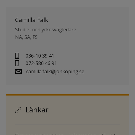
Camilla Falk
Studie- och yrkesvägledare 
NA, SA, FS
036-10 39 41
072-580 46 91
camilla.falk@jonkoping.se
Länkar