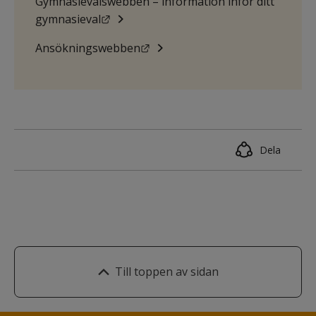
Gymnasievalswebben – information inför ditt 
Länk till annan webbplats.
gymnasieval
Länk till annan webbplats.
Ansökningswebben
Dela
Till toppen av sidan