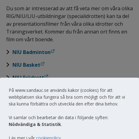
Du som är intresserad av att få veta mer om våra olika 
RIG/NIU/LIU-utbildningar (specialidrotten) kan ta del 
av presentationsfilmer från våra olika idrotter och 
Träningsverket. Kommer du från annan ort finns en 
film om vårt boende.
Länk till annan webbplats.
NIU Badminton
Länk till annan webbplats.
NIU Basket
Länk till annan webbplats.
NIU Friidrott
Länk till annan webbplats.
NIU Fotboll
På www.sandauc.se används kakor (cookies) för att
webbplatsen ska fungera så bra som möjligt och för att vi
Länk till annan webbplats.
NIU Golf
ska kunna förbättra och utveckla den efter dina behov.
Länk till annan webbplats.
NIU Handboll
Vi samlar och bearbetar din data i följande syften:
Nödvändiga & Statistik
.
Länk till annan webbplats.
NIU Innebandy
Läs mer i vår
cookiepolicy