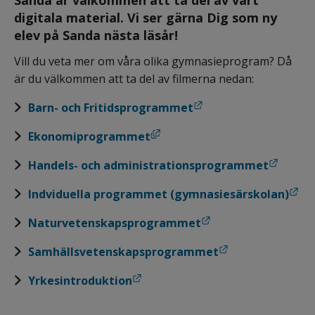
digitala material. Vi ser gärna Dig som ny 
elev på Sanda nästa läsår!
Vill du veta mer om våra olika gymnasieprogram? Då 
är du välkommen att ta del av filmerna nedan:
Länk till annan webbplats.
Barn- och Fritidsprogrammet
Länk till annan webbplats, öppnas i nytt fönster.
Ekonomiprogrammet
Länk till annan webbplats.
Handels- och administrationsprogrammet
Länk till annan webbplats.
Indviduella programmet (gymnasiesärskolan)
Länk till annan webbplats.
Naturvetenskapsprogrammet
Länk till annan webbplats.
Samhällsvetenskapsprogrammet
Länk till annan webbplats.
Yrkesintroduktion