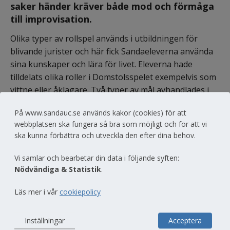
saker händer kräver både mod och förmåga 
till improvisation.
Olika typer av rollspel används i utbildningen för 
blivande jurister och här fick Sandaeleverna använda 
sina kunskaper och lära för livet. Eleverna hade 
tilldelats olika roller i Domstolsspelet exempelvis som 
vittne eller åklagare. Två typer av mål avhandlades i 
domstolen, ett tvistemål och ett brottmål. Eleverna 
På www.sandauc.se används kakor (cookies) för att
agerade med träffsäkerhet och fick värdefull feedback 
webbplatsen ska fungera så bra som möjligt och för att vi
av en juridikstuderande fd Sandaelev och 
ska kunna förbättra och utveckla den efter dina behov.
basketspelande advokat.
Vi samlar och bearbetar din data i följande syften:
Nödvändiga & Statistik
.
Dela
Läs mer i vår
cookiepolicy
Inställningar
Acceptera