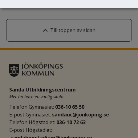
Till toppen av sidan
Sanda Utbildningscentrum
Mer än bara en vanlig skola
Telefon Gymnasiet: 
036-10 65 50
E-post Gymnasiet:
sandauc@jonkoping.se
Telefon Högstadiet: 
036-10 72 63
E-post Högstadiet:
sandahogstadium@jonkoping.se