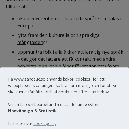
tillfälle att:
öka medvetenheten om alla de språk som talas i 
Europa
lyfta fram den kulturella och 
språkliga 
Länk till annan webbplats.
mångfalden
uppmuntra folk i alla åldrar att lära sig nya språk 
– det gör det lättare att få kontakt med andra 
Länk
och 
hitta jobb, och hjälper företagen att växa
På www.sandauc.se används kakor (cookies) för att
Europeiska språkdagen är ett initiativ från EU-
webbplatsen ska fungera så bra som möjligt och för att vi
kommissionen som representerar 800 miljoner 
ska kunna förbättra och utveckla den efter dina behov.
européer från 47 länder. Många språk- och 
kulturinstitut, föreningar, universitet och framför allt 
Vi samlar och bearbetar din data i följande syften:
skolor deltar.
Nödvändiga & Statistik
.
Läs mer i vår
cookiepolicy