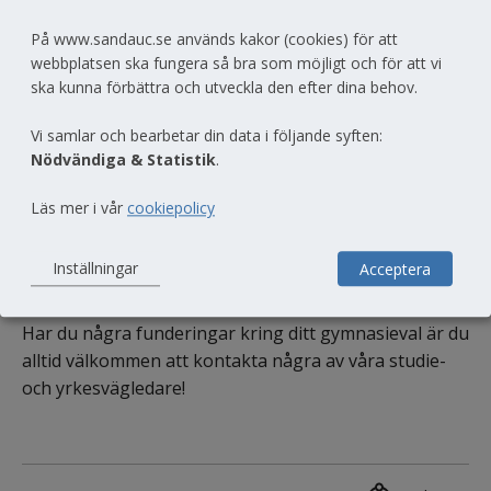
Informationen startar enligt nedanstående tider. 
Länkar kommer att finnas tillgängliga under dagen 
På www.sandauc.se används kakor (cookies) för att
den 20 januari.
webbplatsen ska fungera så bra som möjligt och för att vi
ska kunna förbättra och utveckla den efter dina behov.
Länk till annan 
17.00 
Samhällsvetenskapsprogrammet
Vi samlar och bearbetar din data i följande syften:
Länk till an
17.20 
Försäljnings- och serviceprogrammet
Nödvändiga & Statistik
.
Länk till annan web
17.40 
Naturvetenskapsprogrammet
Läs mer i vår
cookiepolicy
Länk till annan webb
18.00 
Barn- och fritidsprogrammet
Inställningar
Acceptera
Länk till annan webbplats, ö
18.20 
Ekonomiprogrammet
Har du några funderingar kring ditt gymnasieval är du 
alltid välkommen att kontakta några av våra studie- 
och yrkesvägledare!