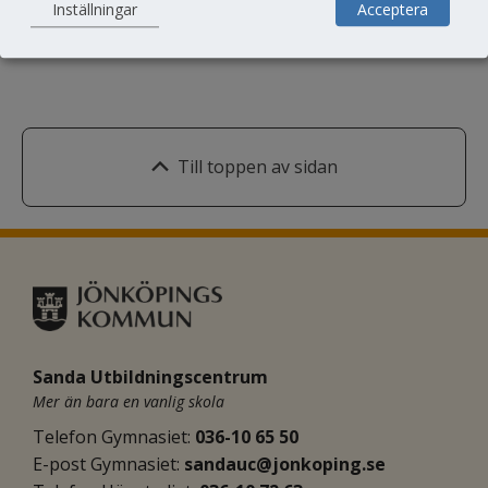
Inställningar
Acceptera
Till toppen av sidan
Sanda Utbildningscentrum
Mer än bara en vanlig skola
Telefon Gymnasiet: 
036-10 65 50
E-post Gymnasiet:
sandauc@jonkoping.se