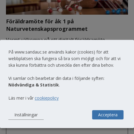
Föräldramöte för åk 1 på 
Naturvetenskapsprogrammet
Varmt välkomna på ett digitalt föräldramöte 
Länk till annan webbpl
onsdagen 24/1 kl 17.30! 
Klicka här
 för att koppla upp 
På www.sandauc.se används kakor (cookies) för att
dig. 
webbplatsen ska fungera så bra som möjligt och för att vi
ska kunna förbättra och utveckla den efter dina behov.
Vi samlar och bearbetar din data i följande syften:
Dela
Nödvändiga & Statistik
.
Läs mer i vår
cookiepolicy
Inställningar
Acceptera