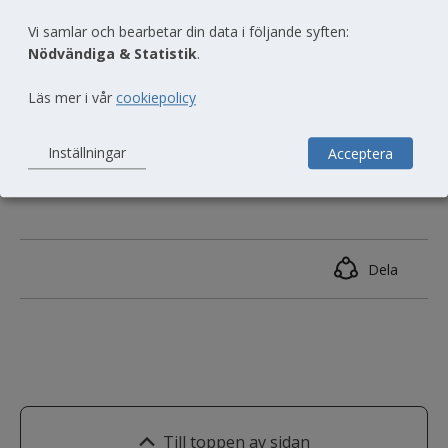
Björn Johansson
Vi samlar och bearbetar din data i följande syften:
Boendeinstruktör
Nödvändiga & Statistik
.
Läs mer i vår
cookiepolicy
076-115 93 57
bjorn.johansson2@jonkoping.se
Inställningar
Acceptera
Dela
Till toppen av sidan