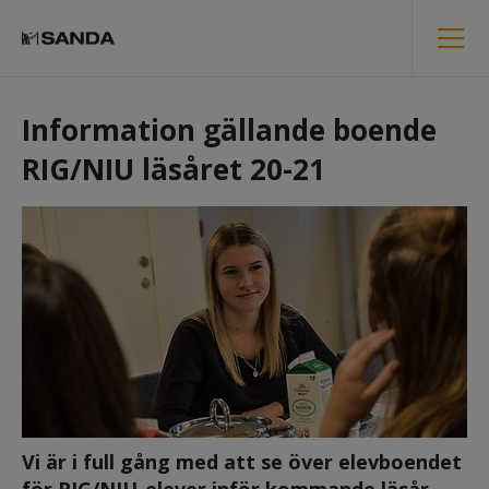
Information gällande boende 
RIG/NIU läsåret 20-21
Vi är i full gång med att se över elevboendet 
för RIG/NIU-elever inför kommande läsår.