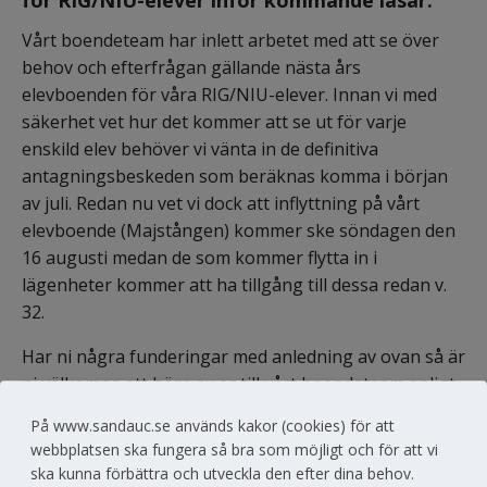
Vårt boendeteam har inlett arbetet med att se över 
behov och efterfrågan gällande nästa års 
elevboenden för våra RIG/NIU-elever. Innan vi med 
säkerhet vet hur det kommer att se ut för varje 
enskild elev behöver vi vänta in de definitiva 
antagningsbeskeden som beräknas komma i början 
av juli. Redan nu vet vi dock att inflyttning på vårt 
elevboende (Majstången) kommer ske söndagen den 
16 augusti medan de som kommer flytta in i 
lägenheter kommer att ha tillgång till dessa redan v. 
32.
Har ni några funderingar med anledning av ovan så är 
ni välkomna att höra av er till vårt boendeteam enligt 
nedan:
På www.sandauc.se används kakor (cookies) för att
webbplatsen ska fungera så bra som möjligt och för att vi
ska kunna förbättra och utveckla den efter dina behov.