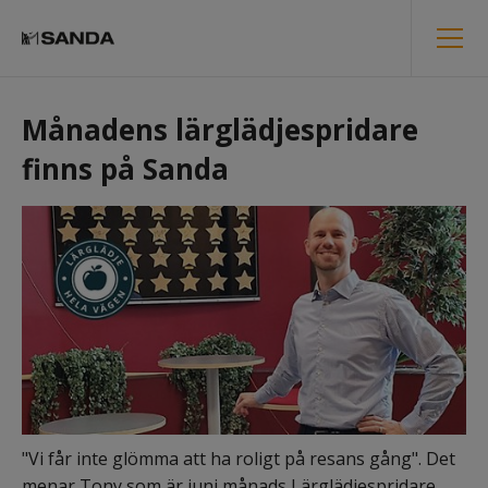
Månadens lärglädjespridare 
finns på Sanda
"Vi får inte glömma att ha roligt på resans gång". Det 
menar Tony som är juni månads Lärglädjespridare. 