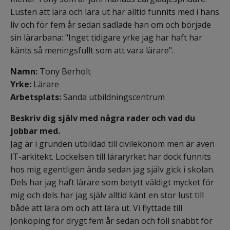
Lusten att lära och lära ut har alltid funnits med i hans 
liv och för fem år sedan sadlade han om och började 
sin lärarbana: "Inget tidigare yrke jag har haft har 
känts så meningsfullt som att vara lärare".
Namn:
 Tony Berholt
Yrke: 
Lärare
Arbetsplats: 
Sanda utbildningscentrum
Beskriv dig själv med några rader och vad du 
jobbar med.
Jag är i grunden utbildad till civilekonom men är även 
IT-arkitekt. Lockelsen till läraryrket har dock funnits 
hos mig egentligen ända sedan jag själv gick i skolan. 
Dels har jag haft lärare som betytt väldigt mycket för 
mig och dels har jag själv alltid känt en stor lust till 
både att lära om och att lära ut. Vi flyttade till 
Jönköping för drygt fem år sedan och föll snabbt för 