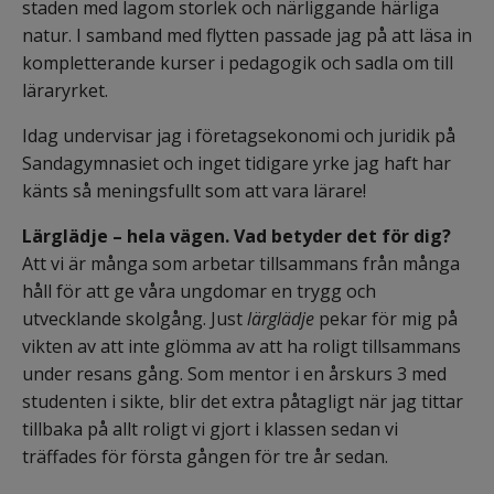
staden med lagom storlek och närliggande härliga 
natur. I samband med flytten passade jag på att läsa in 
kompletterande kurser i pedagogik och sadla om till 
läraryrket.
Idag undervisar jag i företagsekonomi och juridik på 
Sandagymnasiet och inget tidigare yrke jag haft har 
känts så meningsfullt som att vara lärare!
Lärglädje – hela vägen. Vad betyder det för dig?
Att vi är många som arbetar tillsammans från många 
håll för att ge våra ungdomar en trygg och 
utvecklande skolgång. Just 
lärglädje
 pekar för mig på 
vikten av att inte glömma av att ha roligt tillsammans 
under resans gång. Som mentor i en årskurs 3 med 
studenten i sikte, blir det extra påtagligt när jag tittar 
tillbaka på allt roligt vi gjort i klassen sedan vi 
träffades för första gången för tre år sedan.